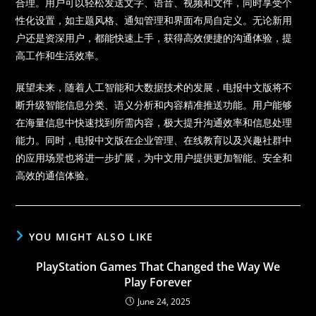
合理。用户可以轻松发送文字、语音、视频和文件，同时享受个
性化设置，如主题风格、通知管理和界面布局自定义。无论新用
户还是资深用户，都能快速上手，获得高效便捷的沟通体验，提
高工作和生活效率。
展望未来，随着人工智能和大数据技术的发展，电报中文版将不
断升级智能信息分类、语义分析和内容精准推送功能。用户能够
在海量信息中快速找到所需内容，极大提升沟通效率和信息处理
能力。同时，电报中文版在企业管理、在线教育以及兴趣社群中
的应用场景也将进一步扩展，为中文用户提供更加智能、安全和
高效的通信体验。
YOU MIGHT ALSO LIKE
PlayStation Games That Changed the Way We
Play Forever
June 24, 2025