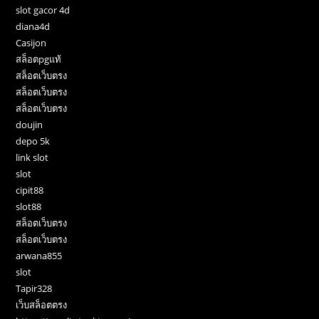
slot gacor 4d
diana4d
Casijon
สล็อตpgแท้
สล็อตเว็บตรง
สล็อตเว็บตรง
สล็อตเว็บตรง
doujin
depo 5k
link slot
slot
cipit88
slot88
สล็อตเว็บตรง
สล็อตเว็บตรง
arwana855
slot
Tapir328
เว็บสล็อตตรง