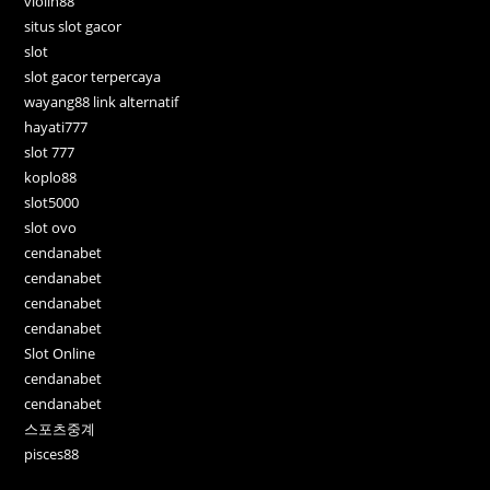
violin88
situs slot gacor
slot
slot gacor terpercaya
wayang88 link alternatif
hayati777
slot 777
koplo88
slot5000
slot ovo
cendanabet
cendanabet
cendanabet
cendanabet
Slot Online
cendanabet
cendanabet
스포츠중계
pisces88