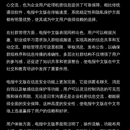
心交流，也为企业用户处理机密信息提供了可靠保障。相比传统
通信软件，电报中文版在传输速度、系统稳定性和隐私保护方面
都有明显优势，使其成为中文用户值得信赖的选择。
在社群管理方面，电报中文版表现同样出色。用户可以根据兴
趣、职业或学习需求加入群组或频道，实现高效的信息共享和互
动交流。群组管理员可设置权限、审核消息、发布公告，以确保
群组秩序和信息传播的准确性。多层次社群结构不仅增强了用户
的参与感，还促进了知识共享和资源整合，使电报中文版在中文
社交和教育培训中发挥了重要作用。
电报中文版在信息安全功能上更加完善。它提供匿名聊天、消息
自毁以及敏感信息保护等功能，用户可以灵活控制消息的可见范
围和保存周期。无论是日常沟通还是企业机密信息交流，都能获
得全面的安全保障。这种高度的安全性，使电报中文版在中文市
场上迅速赢得了用户的信赖和好评。
用户体验方面，电报中文版界面简洁明了，操作流畅，功能布局