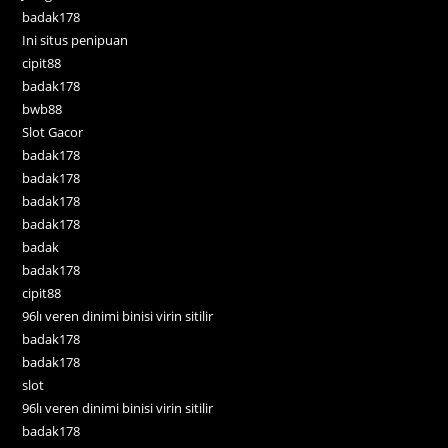
badak178
Ini situs penipuan
cipit88
badak178
bwb88
Slot Gacor
badak178
badak178
badak178
badak178
badak
badak178
cipit88
96lı veren dinimi binisi virin sitilir
badak178
badak178
slot
96lı veren dinimi binisi virin sitilir
badak178