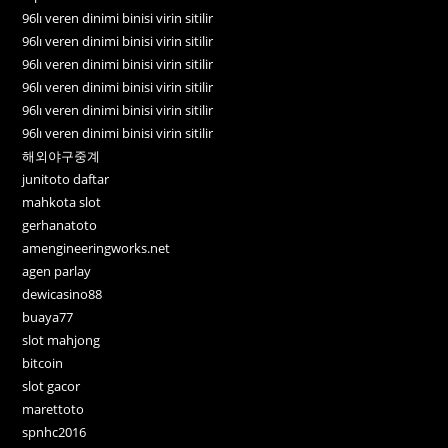
96lı veren dinimi binisi virin sitilir
96lı veren dinimi binisi virin sitilir
96lı veren dinimi binisi virin sitilir
96lı veren dinimi binisi virin sitilir
96lı veren dinimi binisi virin sitilir
96lı veren dinimi binisi virin sitilir
해외야구중계
junitoto daftar
mahkota slot
gerhanatoto
amengineeringworks.net
agen parlay
dewicasino88
buaya77
slot mahjong
bitcoin
slot gacor
marettoto
spnhc2016