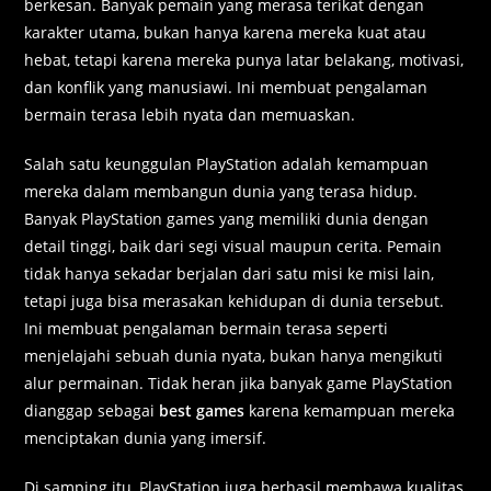
berkesan. Banyak pemain yang merasa terikat dengan
karakter utama, bukan hanya karena mereka kuat atau
hebat, tetapi karena mereka punya latar belakang, motivasi,
dan konflik yang manusiawi. Ini membuat pengalaman
bermain terasa lebih nyata dan memuaskan.
Salah satu keunggulan PlayStation adalah kemampuan
mereka dalam membangun dunia yang terasa hidup.
Banyak PlayStation games yang memiliki dunia dengan
detail tinggi, baik dari segi visual maupun cerita. Pemain
tidak hanya sekadar berjalan dari satu misi ke misi lain,
tetapi juga bisa merasakan kehidupan di dunia tersebut.
Ini membuat pengalaman bermain terasa seperti
menjelajahi sebuah dunia nyata, bukan hanya mengikuti
alur permainan. Tidak heran jika banyak game PlayStation
dianggap sebagai
best games
karena kemampuan mereka
menciptakan dunia yang imersif.
Di samping itu, PlayStation juga berhasil membawa kualitas