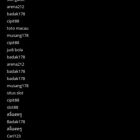
arena212
badak178
cipit88
toto macau
musang178
cipit88
judi bola
badak178
arena212
badak178
badak178
musang178
situs slot
cipit88
slot88
สล็อตทรู
Badak178
สล็อตทรู
Ceri123