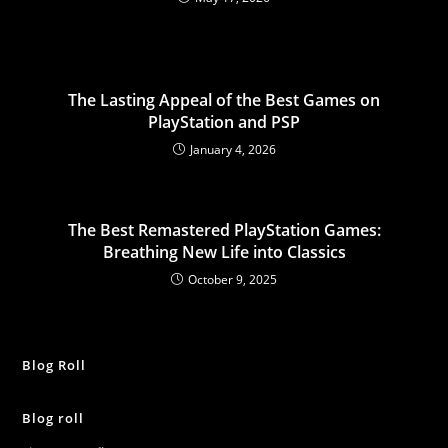
The Lasting Appeal of the Best Games on
PlayStation and PSP
January 4, 2026
The Best Remastered PlayStation Games:
Breathing New Life into Classics
October 9, 2025
Blog Roll
Blog roll