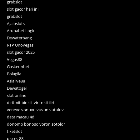
grabslot
slot gacor hari ini
grabslot
Ajaibslots
Arunabet Login
Dewaterbang
RTP Unovegas
slot gacor 2025
Vegas88
Gaskeunbet
Bolagila
Asialive88
Dewatogel
slot online
diritmit binisit viritn sitilirt
veneve vonuvu vuvun vutuluv
data macau 4d
donomo bonoso voron sotolor
tiketslot
pisces 88