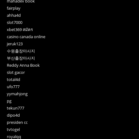
mahadev book
fairplay
ahha4d
slot7000
xbet369 สมัคร
casino canada online
jeruk123
수원출장마사지
부산출장마사지
Reddy Anna Book
slot gacor
total4d
ufo777
yymahjong
pg
tekun777
dipo4d
presiden cc
tvtogel
royalqq