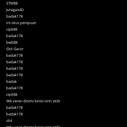
STM88
Juragan4D
badak178
Ini situs penipuan
cipit88
badak178
bwb88
Slot Gacor
badak178
badak178
badak178
badak178
badak
badak178
cipit88
96lı veren dinimi binisi virin sitilir
badak178
badak178
slot
96lı veren dinimi binisi virin sitilir