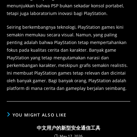
menunjukkan bahwa PSP bukan sekadar konsol portabel,
tetapi juga laboratorium inovasi bagi PlayStation.
Seiring berkembangnya teknologi, PlayStation games kini
semakin memukau secara visual. Namun, yang paling
penting adalah bahwa PlayStation tetap mempertahankan
fokus pada kualitas cerita dan karakter. Banyak game
PlayStation yang tetap mengutamakan narasi dan
perkembangan karakter, meskipun grafis semakin realistis.
Ini membuat PlayStation games tetap relevan dan dicintai
oleh banyak gamer. Bagi banyak orang, PlayStation adalah
platform di mana cerita dan gameplay berjalan seimbang.
YOU MIGHT ALSO LIKE
中文用户的新型安全通信工具
May 17, 2026