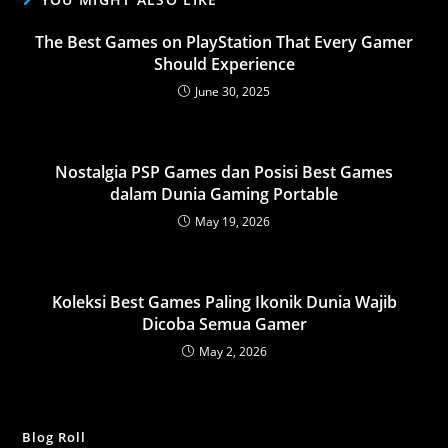
The Best Games on PlayStation That Every Gamer
Should Experience
June 30, 2025
Nostalgia PSP Games dan Posisi Best Games
dalam Dunia Gaming Portable
May 19, 2026
Koleksi Best Games Paling Ikonik Dunia Wajib
Dicoba Semua Gamer
May 2, 2026
Blog Roll