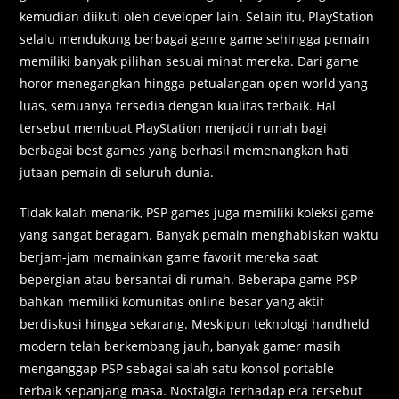
kemudian diikuti oleh developer lain. Selain itu, PlayStation
selalu mendukung berbagai genre game sehingga pemain
memiliki banyak pilihan sesuai minat mereka. Dari game
horor menegangkan hingga petualangan open world yang
luas, semuanya tersedia dengan kualitas terbaik. Hal
tersebut membuat PlayStation menjadi rumah bagi
berbagai best games yang berhasil memenangkan hati
jutaan pemain di seluruh dunia.
Tidak kalah menarik, PSP games juga memiliki koleksi game
yang sangat beragam. Banyak pemain menghabiskan waktu
berjam-jam memainkan game favorit mereka saat
bepergian atau bersantai di rumah. Beberapa game PSP
bahkan memiliki komunitas online besar yang aktif
berdiskusi hingga sekarang. Meskipun teknologi handheld
modern telah berkembang jauh, banyak gamer masih
menganggap PSP sebagai salah satu konsol portable
terbaik sepanjang masa. Nostalgia terhadap era tersebut