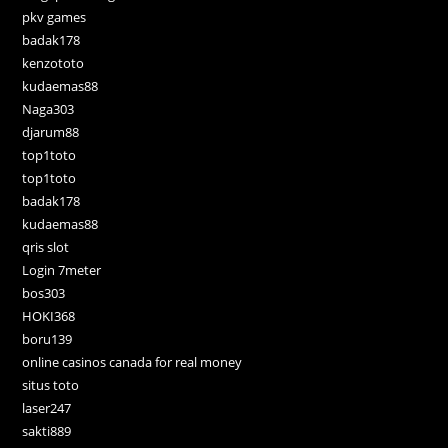
pkv games
badak178
kenzototo
kudaemas88
Naga303
djarum88
top1toto
top1toto
badak178
kudaemas88
qris slot
Login 7meter
bos303
HOKI368
boru139
online casinos canada for real money
situs toto
laser247
sakti889