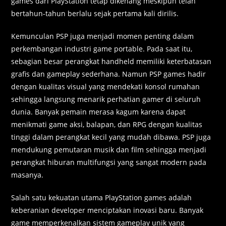
games dari PlayStation tetap dikenang meskipun telah
bertahun-tahun berlalu sejak pertama kali dirilis.
Kemunculan PSP juga menjadi momen penting dalam
perkembangan industri game portable. Pada saat itu,
sebagian besar perangkat handheld memiliki keterbatasan
grafis dan gameplay sederhana. Namun PSP games hadir
dengan kualitas visual yang mendekati konsol rumahan
sehingga langsung menarik perhatian gamer di seluruh
dunia. Banyak pemain merasa kagum karena dapat
menikmati game aksi, balapan, dan RPG dengan kualitas
tinggi dalam perangkat kecil yang mudah dibawa. PSP juga
mendukung pemutaran musik dan film sehingga menjadi
perangkat hiburan multifungsi yang sangat modern pada
masanya.
Salah satu kekuatan utama PlayStation games adalah
keberanian developer menciptakan inovasi baru. Banyak
game memperkenalkan sistem gameplay unik yang