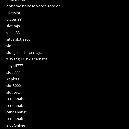
donomo bonoso voron sotolor
tiketslot
pisces 88
slot raja
violin88
situs slot gacor
slot
slot gacor terpercaya
wayang88 link alternatif
hayati777
slot 777
koplo88
slot5000
slot ovo
cendanabet
cendanabet
cendanabet
cendanabet
Slot Online