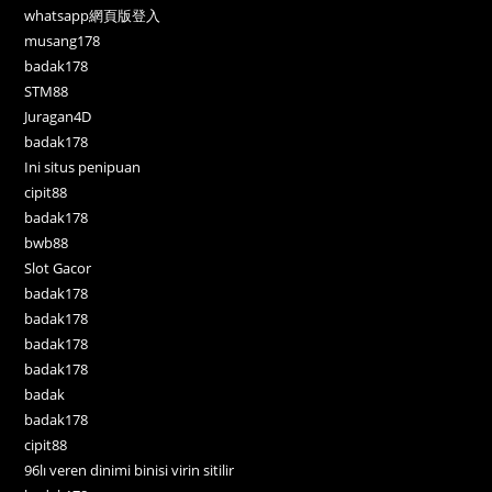
whatsapp網頁版登入
musang178
badak178
STM88
Juragan4D
badak178
Ini situs penipuan
cipit88
badak178
bwb88
Slot Gacor
badak178
badak178
badak178
badak178
badak
badak178
cipit88
96lı veren dinimi binisi virin sitilir