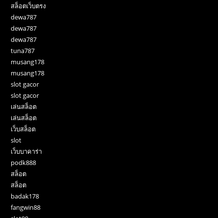
สล็อตเว็บตรง
dewa787
dewa787
dewa787
tuna787
musang178
musang178
slot gacor
slot gacor
เล่นสล็อต
เล่นสล็อต
เว็บสล็อต
slot
เว็บบาคาร่า
podk888
สล็อต
สล็อต
badak178
fangwin88