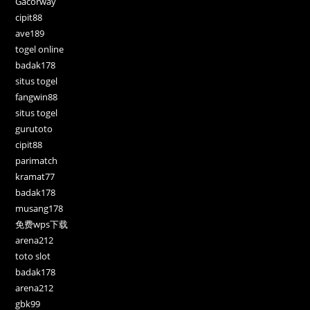
Gacorway
cipit88
ave189
togel online
badak178
situs togel
fangwin88
situs togel
gurutoto
cipit88
parimatch
kramat77
badak178
musang178
免费wps下载
arena212
toto slot
badak178
arena212
gbk99