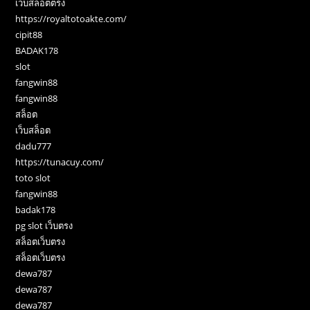
เว็บสล็อตตรง
https://royaltotoakte.com/
cipit88
BADAK178
slot
fangwin88
fangwin88
สล็อต
เว็บสล็อต
dadu777
https://tunacuy.com/
toto slot
fangwin88
badak178
pg slot เว็บตรง
สล็อตเว็บตรง
สล็อตเว็บตรง
dewa787
dewa787
dewa787