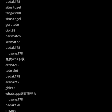
badak178
situs togel
fangwin88
situs togel
gurutoto
cipit88
parimatch
kramat77
badak178
musang178
免费wps下载
arena212
toto slot
badak178
arena212
gbk99
whatsapp網頁版登入
musang178
badak178
STM88