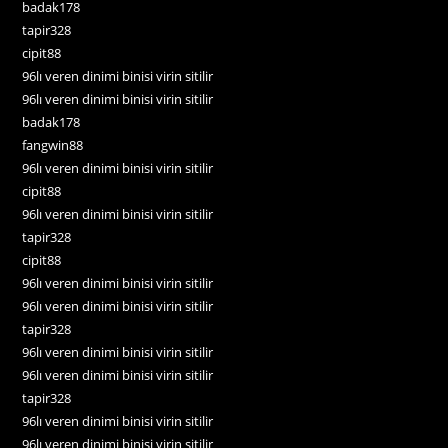
badak178
tapir328
cipit88
96lı veren dinimi binisi virin sitilir
96lı veren dinimi binisi virin sitilir
badak178
fangwin88
96lı veren dinimi binisi virin sitilir
cipit88
96lı veren dinimi binisi virin sitilir
tapir328
cipit88
96lı veren dinimi binisi virin sitilir
96lı veren dinimi binisi virin sitilir
tapir328
96lı veren dinimi binisi virin sitilir
96lı veren dinimi binisi virin sitilir
tapir328
96lı veren dinimi binisi virin sitilir
96lı veren dinimi binisi virin sitilir