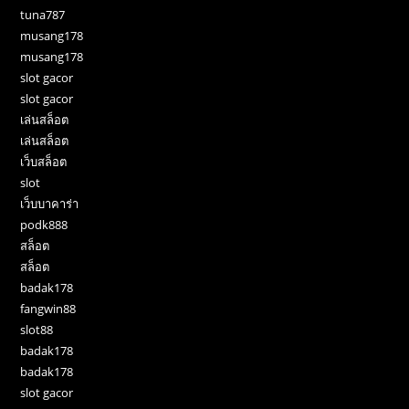
tuna787
musang178
musang178
slot gacor
slot gacor
เล่นสล็อต
เล่นสล็อต
เว็บสล็อต
slot
เว็บบาคาร่า
podk888
สล็อต
สล็อต
badak178
fangwin88
slot88
badak178
badak178
slot gacor