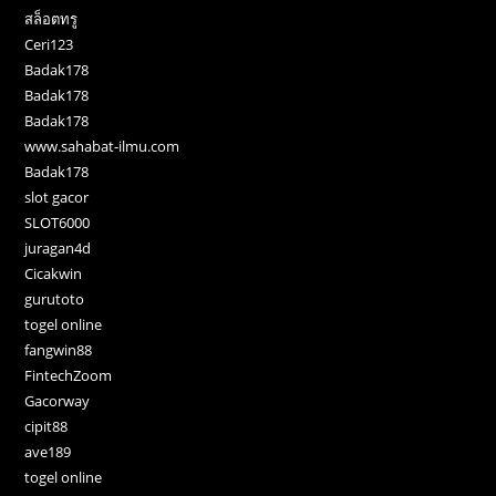
สล็อตทรู
Ceri123
Badak178
Badak178
Badak178
www.sahabat-ilmu.com
Badak178
slot gacor
SLOT6000
juragan4d
Cicakwin
gurutoto
togel online
fangwin88
FintechZoom
Gacorway
cipit88
ave189
togel online