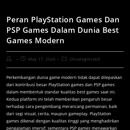
Peran PlayStation Games Dan
PSP Games Dalam Dunia Best
Games Modern
May 17, 2026
Uncategorized
Perkembangan dunia game modern tidak dapat dilepaskan
dari kontribusi besar PlayStation games dan PSP games
dalam membentuk standar kualitas best games saat ini.
Kedua platform ini telah memberikan pengaruh besar
terhadap cara pengembang merancang permainan, baik
dari segi visual, cerita, maupun gameplay. PlayStation
games dikenal dengan kualitas tinggi yang menghadirkan
pengalaman imersif, sementara PSP games menawarkan