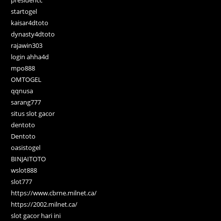
startogel
kaisar4dtoto
dynasty4dtoto
rajawin303
login ahha4d
mpo888
OMTOGEL
qqnusa
sarang777
situs slot gacor
dentoto
Dentoto
oasistogel
BINJAITOTO
wslot888
slot777
https://www.cbrne.milnet.ca/
https://2002.milnet.ca/
slot gacor hari ini