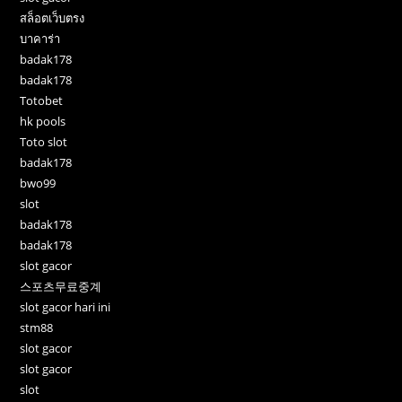
สล็อตเว็บตรง
บาคาร่า
badak178
badak178
Totobet
hk pools
Toto slot
badak178
bwo99
slot
badak178
badak178
slot gacor
스포츠무료중계
slot gacor hari ini
stm88
slot gacor
slot gacor
slot