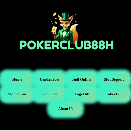
Home
Cendanabet
Judi Online
Slot Deposit
Slot Online
Sot 5000
Togel hk
Joker123
About Us