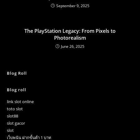
September 9, 2025
The PlayStation Legacy: From Pixels to
Photorealism
June 26, 2025
Blog Roll
Blog roll
link slot online
toto slot
slot88
slot gacor
slot
เว็บพนัน ฝากขั้นต่ำ 1 บาท