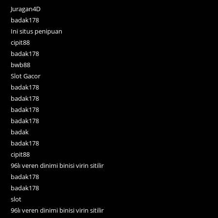
Juragan4D
badak178
Ini situs penipuan
cipit88
badak178
bwb88
Slot Gacor
badak178
badak178
badak178
badak178
badak
badak178
cipit88
96lı veren dinimi binisi virin sitilir
badak178
badak178
slot
96lı veren dinimi binisi virin sitilir