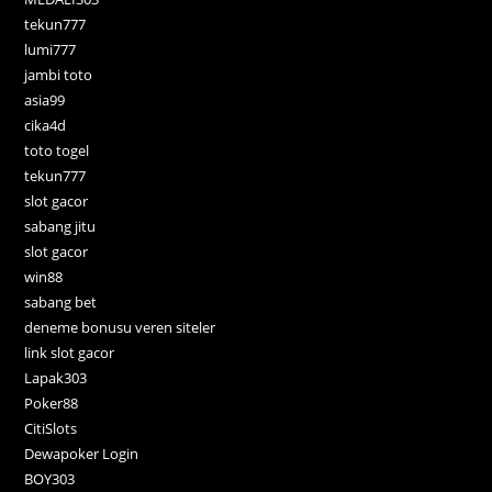
tekun777
lumi777
jambi toto
asia99
cika4d
toto togel
tekun777
slot gacor
sabang jitu
slot gacor
win88
sabang bet
deneme bonusu veren siteler
link slot gacor
Lapak303
Poker88
CitiSlots
Dewapoker Login
BOY303