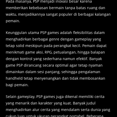
Pada masanya, PSP menjadi inovasi besar karena
memberikan kebebasan bermain tanpa batas ruang dan
waktu, menjadikannya sangat populer di berbagai kalangan
pemain.
Keunggulan utama PSP games adalah fleksibilitas dalam
menghadirkan berbagai genre dengan gameplay yang
tetap solid meskipun pada perangkat kecil. Pemain dapat
menikmati game aksi, RPG, petualangan, hingga balapan
dengan kontrol yang sederhana namun efektif. Banyak
game PSP dirancang secara optimal agar tetap nyaman
dimainkan dalam sesi panjang, sehingga pengalaman
handheld tetap menyenangkan dan tidak membosankan
bagi pemain.
Selain gameplay, PSP games juga dikenal memiliki cerita
yang menarik dan karakter yang kuat. Banyak judul
menghadirkan alur cerita yang mendalam serta dunia yang
cukup luas untuk ukuran perangkat portabel. Beberapa