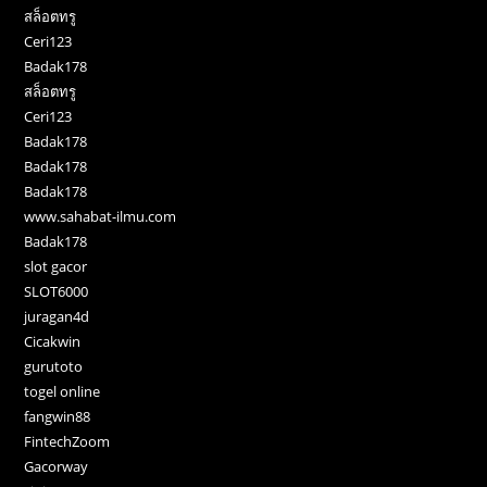
สล็อตทรู
Ceri123
Badak178
สล็อตทรู
Ceri123
Badak178
Badak178
Badak178
www.sahabat-ilmu.com
Badak178
slot gacor
SLOT6000
juragan4d
Cicakwin
gurutoto
togel online
fangwin88
FintechZoom
Gacorway