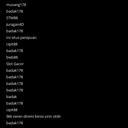
musang178
badak178
STM88
Juragan4D
badak178
Ini situs penipuan
cipit88
badak178
bwb88
Slot Gacor
badak178
badak178
badak178
badak178
badak
badak178
cipit88
96lı veren dinimi binisi virin sitilir
badak178