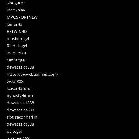
slot gacor
indo2play
MPOSPORTNEW
jamur4d
BETWIN4D
musimtogel
Rindutogel
indobetku
Omutogel
dewataslot888
https://www.bushfiles.com/
wslot888
kaisar4dtoto
dynasty4dtoto
dewataslot888
dewataslot888
slot gacor hari ini
dewataslot888
paitogel
gasunyu168