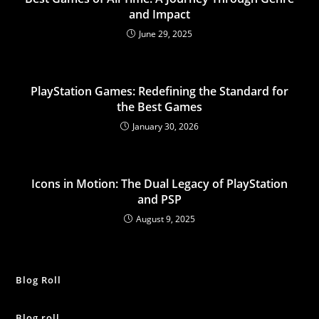
and Impact
June 29, 2025
PlayStation Games: Redefining the Standard for
the Best Games
January 30, 2026
Icons in Motion: The Dual Legacy of PlayStation
and PSP
August 9, 2025
Blog Roll
Blog roll