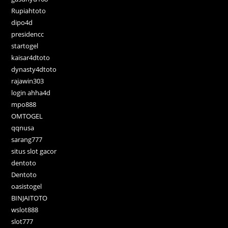
Rupiahtoto
dipo4d
presidencc
startogel
kaisar4dtoto
dynasty4dtoto
rajawin303
login ahha4d
mpo888
OMTOGEL
qqnusa
sarang777
situs slot gacor
dentoto
Dentoto
oasistogel
BINJAITOTO
wslot888
slot777