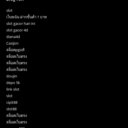
slot
เว็บพนัน ฝากขั้นต่ำ 1 บาท
slot gacor hari ini
slot gacor 4d
diana4d
Casijon
สล็อตpgแท้
สล็อตเว็บตรง
สล็อตเว็บตรง
สล็อตเว็บตรง
doujin
depo 5k
link slot
slot
cipit88
slot88
สล็อตเว็บตรง
สล็อตเว็บตรง