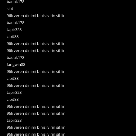
badak178
slot
96lı veren dinimi binisi virin sitilir
badak178
tapir328
cipit88
96lı veren dinimi binisi virin sitilir
96lı veren dinimi binisi virin sitilir
badak178
fangwin88
96lı veren dinimi binisi virin sitilir
cipit88
96lı veren dinimi binisi virin sitilir
tapir328
cipit88
96lı veren dinimi binisi virin sitilir
96lı veren dinimi binisi virin sitilir
tapir328
96lı veren dinimi binisi virin sitilir
96lı veren dinimi binisi virin sitilir