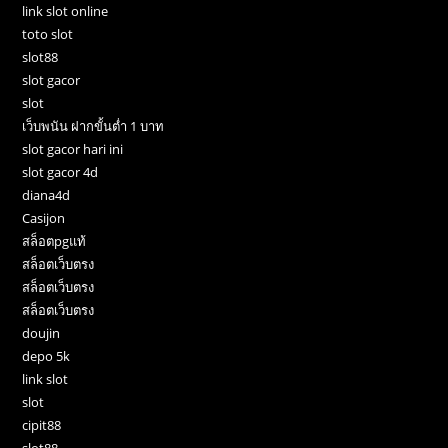
link slot online
toto slot
slot88
slot gacor
slot
เว็บพนัน ฝากขั้นต่ำ 1 บาท
slot gacor hari ini
slot gacor 4d
diana4d
Casijon
สล็อตpgแท้
สล็อตเว็บตรง
สล็อตเว็บตรง
สล็อตเว็บตรง
doujin
depo 5k
link slot
slot
cipit88
slot88