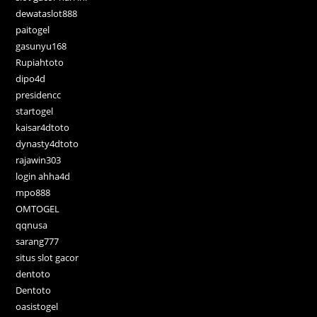
dewataslot888
paitogel
gasunyu168
Rupiahtoto
dipo4d
presidencc
startogel
kaisar4dtoto
dynasty4dtoto
rajawin303
login ahha4d
mpo888
OMTOGEL
qqnusa
sarang777
situs slot gacor
dentoto
Dentoto
oasistogel