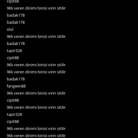
cipit88
96lı veren dinimi binisi virin sitilir
badak178
badak178
slot
96lı veren dinimi binisi virin sitilir
badak178
tapir328
cipit88
96lı veren dinimi binisi virin sitilir
96lı veren dinimi binisi virin sitilir
badak178
fangwin88
96lı veren dinimi binisi virin sitilir
cipit88
96lı veren dinimi binisi virin sitilir
tapir328
cipit88
96lı veren dinimi binisi virin sitilir
96lı veren dinimi binisi virin sitilir