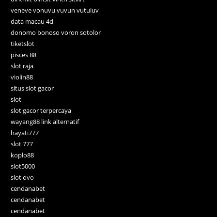
veneve vonuvu vuvun vutuluv
data macau 4d
donomo bonoso voron sotolor
tiketslot
pisces 88
slot raja
violin88
situs slot gacor
slot
slot gacor terpercaya
wayang88 link alternatif
hayati777
slot 777
koplo88
slot5000
slot ovo
cendanabet
cendanabet
cendanabet