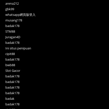
arena212
gbk99
whatsapp網頁版登入
musang178
badak178
STM88
Juragan4D
badak178
Ini situs penipuan
cipit88
badak178
bwb88
Slot Gacor
badak178
badak178
badak178
badak178
badak
badak178