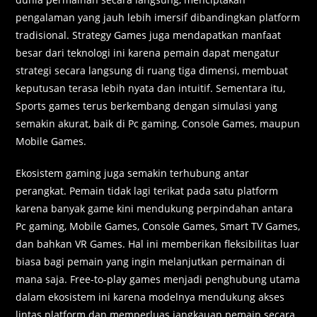
pengalaman yang jauh lebih imersif dibandingkan platform
tradisional. Strategy Games juga mendapatkan manfaat
besar dari teknologi ini karena pemain dapat mengatur
strategi secara langsung di ruang tiga dimensi, membuat
keputusan terasa lebih nyata dan intuitif. Sementara itu,
Sports games terus berkembang dengan simulasi yang
semakin akurat, baik di Pc gaming, Console Games, maupun
Mobile Games.
Ekosistem gaming juga semakin terhubung antar
perangkat. Pemain tidak lagi terikat pada satu platform
karena banyak game kini mendukung perpindahan antara
Pc gaming, Mobile Games, Console Games, Smart TV Games,
dan bahkan VR Games. Hal ini memberikan fleksibilitas luar
biasa bagi pemain yang ingin melanjutkan permainan di
mana saja. Free-to-play games menjadi penghubung utama
dalam ekosistem ini karena modelnya mendukung akses
lintas platform dan memperluas jangkauan pemain secara