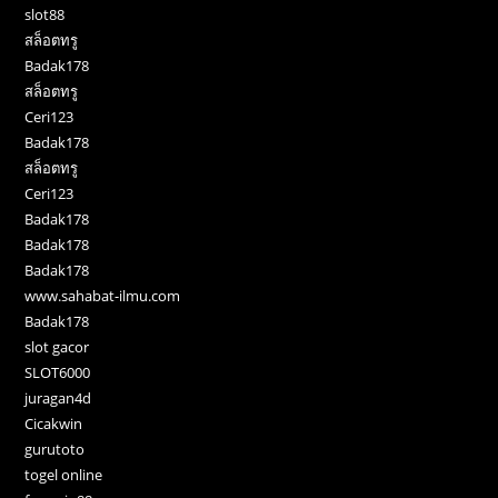
slot88
สล็อตทรู
Badak178
สล็อตทรู
Ceri123
Badak178
สล็อตทรู
Ceri123
Badak178
Badak178
Badak178
www.sahabat-ilmu.com
Badak178
slot gacor
SLOT6000
juragan4d
Cicakwin
gurutoto
togel online