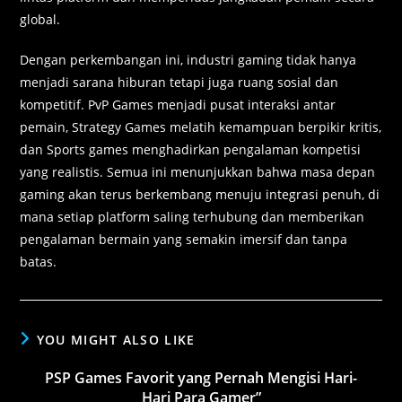
global.
Dengan perkembangan ini, industri gaming tidak hanya
menjadi sarana hiburan tetapi juga ruang sosial dan
kompetitif. PvP Games menjadi pusat interaksi antar
pemain, Strategy Games melatih kemampuan berpikir kritis,
dan Sports games menghadirkan pengalaman kompetisi
yang realistis. Semua ini menunjukkan bahwa masa depan
gaming akan terus berkembang menuju integrasi penuh, di
mana setiap platform saling terhubung dan memberikan
pengalaman bermain yang semakin imersif dan tanpa
batas.
YOU MIGHT ALSO LIKE
PSP Games Favorit yang Pernah Mengisi Hari-
Hari Para Gamer”