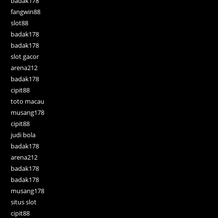
badak178
fangwin88
slot88
badak178
badak178
slot gacor
arena212
badak178
cipit88
toto macau
musang178
cipit88
judi bola
badak178
arena212
badak178
badak178
musang178
situs slot
cipit88