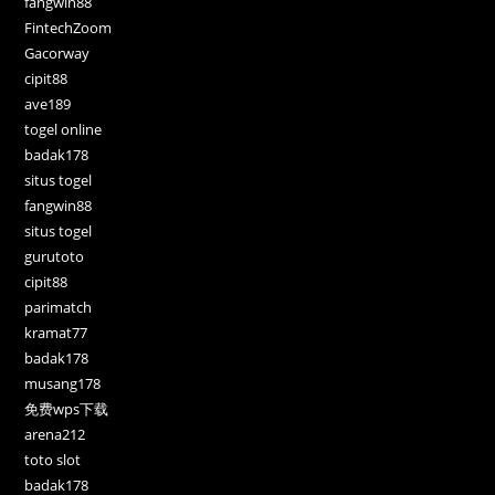
fangwin88
FintechZoom
Gacorway
cipit88
ave189
togel online
badak178
situs togel
fangwin88
situs togel
gurutoto
cipit88
parimatch
kramat77
badak178
musang178
免费wps下载
arena212
toto slot
badak178