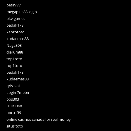
petir777
megaplus88 login
pkv games
badak178
kenzototo
kudaemas88
Naga303
djarum88
top1toto
top1toto
badak178
kudaemas88
qris slot
Login 7meter
bos303
HOKI368
boru139
online casinos canada for real money
situs toto