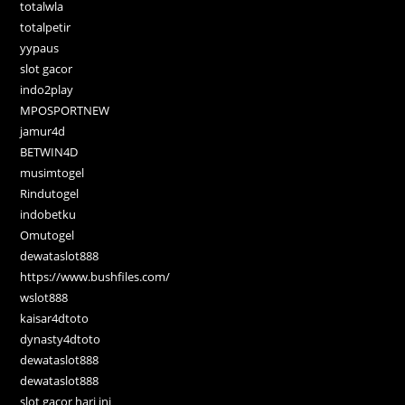
totalwla
totalpetir
yypaus
slot gacor
indo2play
MPOSPORTNEW
jamur4d
BETWIN4D
musimtogel
Rindutogel
indobetku
Omutogel
dewataslot888
https://www.bushfiles.com/
wslot888
kaisar4dtoto
dynasty4dtoto
dewataslot888
dewataslot888
slot gacor hari ini