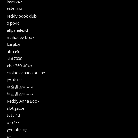
laser247
sakti889
reddy book club
dipo4d
allpanelexch
mahadev book
fairplay
ahha4d
slot7000
xbet369 สมัคร
casino canada online
jeruk123
수원출장마사지
부산출장마사지
Reddy Anna Book
slot gacor
total4d
ufo777
yymahjong
pg